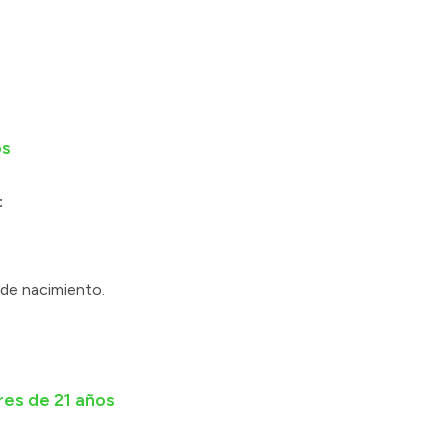
os
:
 de nacimiento.
res de 21 años