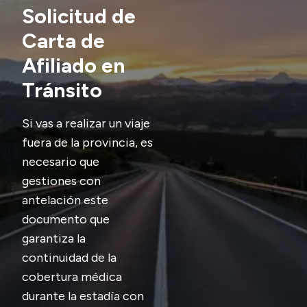
Presentación CV
Solicitud de
Carta de
Afiliado en
Transparencia
Tránsito
Inversión en Salud
Licitaciones
Si vas a realizar un viaje
Consulta de expedientes
fuera de la provincia, es
necesario que
gestiones con
antelación este
documento que
garantiza la
continuidad de la
cobertura médica
durante la estadía con