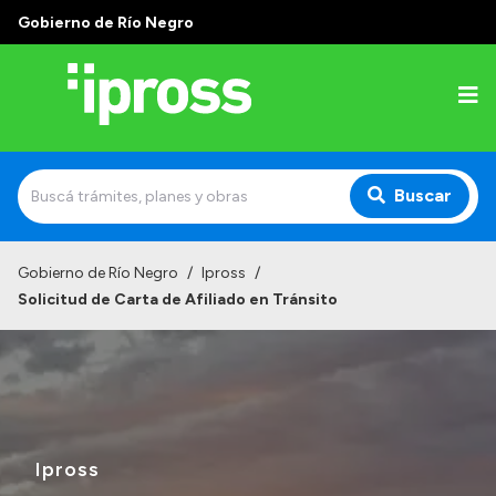
Gobierno de Río Negro
Buscar
Inicio
Gobierno de Río Negro
/
Ipross
/
Solicitud de Carta de Afiliado en Tránsito
Institucional
¿Qué es IPROSS?
Autoridades
Delegaciones
Ipross
Consultorios Propios