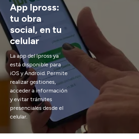
Presentación CV
App Ipross:
tu obra
social, en tu
Transparencia
celular
Inversión en Salud
Licitaciones
La app del Ipross ya
Consulta de expedientes
está disponible para
iOS y Android. Permite
realizar gestiones,
acceder a información
y evitar trámites
presenciales desde el
celular.