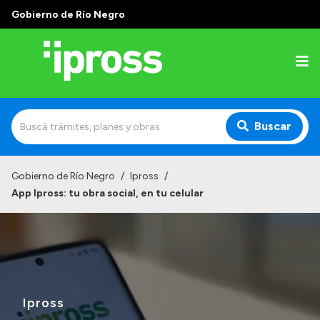
Gobierno de Río Negro
Buscar
Inicio
Gobierno de Río Negro
/
Ipross
/
App Ipross: tu obra social, en tu celular
Institucional
¿Qué es IPROSS?
Autoridades
Delegaciones
Ipross
Consultorios Propios