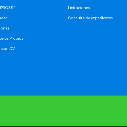
 IPROSS?
Licitaciones
ades
Consulta de expedientes
iones
orios Propios
ación CV