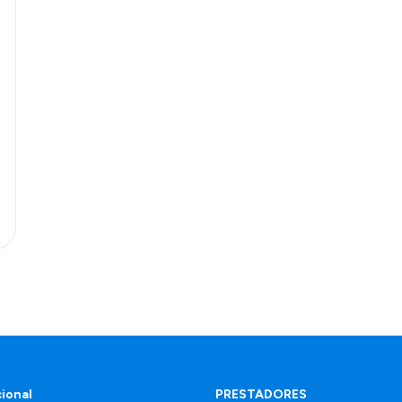
e
cional
PRESTADORES