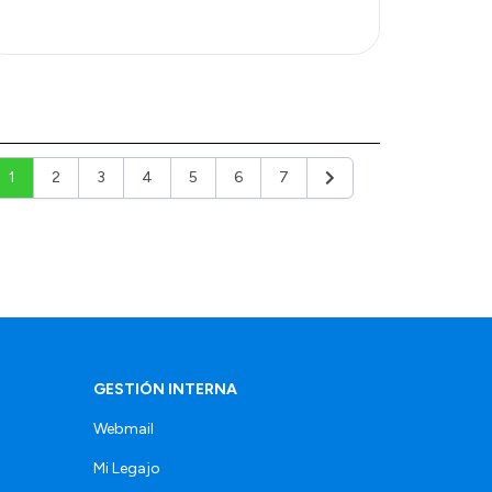
1
2
3
4
5
6
7
Siguiente
GESTIÓN INTERNA
Webmail
Mi Legajo