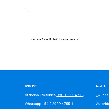
Página
1
de
8
de
68
resultados
IPROSS
Institu
Atención Telefónica
0800-333-4776
¿Qué es
Whatsapp
+54 9 2920 475511
Autorid