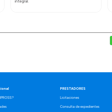
integral.
cional
PRESTADORES
 IPROSS?
Licitaciones
ades
Consulta de expedientes