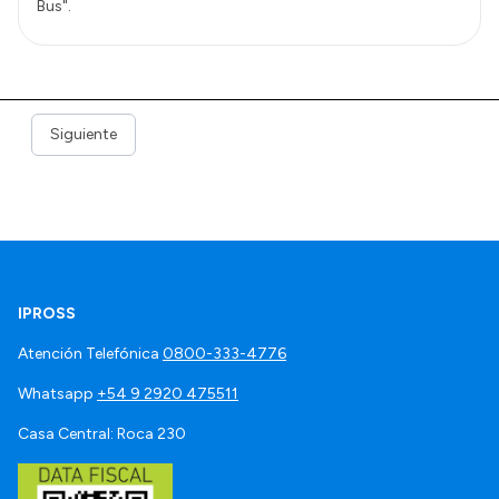
Bus".
Siguiente
IPROSS
Atención Telefónica
0800-333-4776
Whatsapp
+54 9 2920 475511
Casa Central: Roca 230