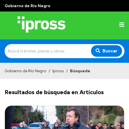
Gobierno de Río Negro
Buscar
Inicio
Gobierno de Río Negro
/
Ipross
/
Búsqueda
Institucional
Resultados de búsqueda en Artículos
¿Qué es IPROSS?
Autoridades
Delegaciones
Consultorios Propios