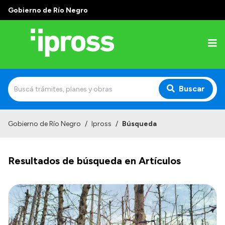
Gobierno de Río Negro
Buscar
Inicio
Gobierno de Río Negro
/
Ipross
/
Búsqueda
Institucional
Resultados de búsqueda en Artículos
¿Qué es IPROSS?
Autoridades
Delegaciones
Consultorios Propios