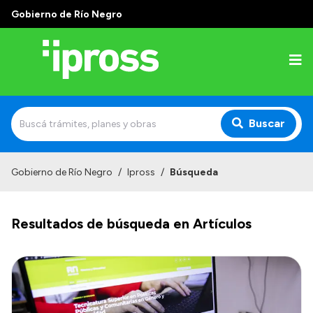
Gobierno de Río Negro
Buscar
Inicio
Gobierno de Río Negro
/
Ipross
/
Búsqueda
Institucional
Resultados de búsqueda en Artículos
¿Qué es IPROSS?
Autoridades
Delegaciones
Consultorios Propios