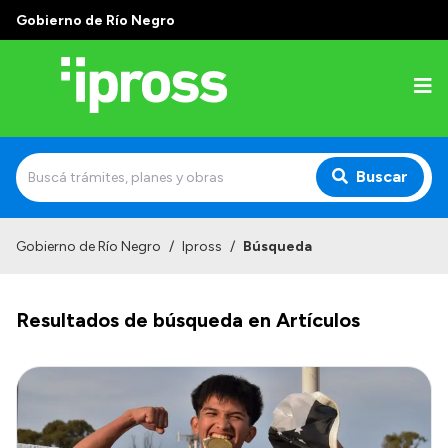
Gobierno de Río Negro
Buscar
Inicio
Gobierno de Río Negro
/
Ipross
/
Búsqueda
Institucional
Resultados de búsqueda en Artículos
¿Qué es IPROSS?
Autoridades
Delegaciones
Consultorios Propios