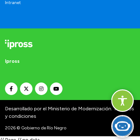
Intranet
Ipross
Desarrollado por el Ministerio de Modernización.
Términos
y condiciones
2026
© Gobierno de Río Negro
// Page // no data