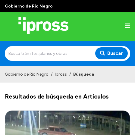
Gobierno de Río Negro
Buscar
Inicio
Gobierno de Río Negro
/
Ipross
/
Búsqueda
Institucional
Resultados de búsqueda en Artículos
¿Qué es IPROSS?
Autoridades
Delegaciones
Consultorios Propios