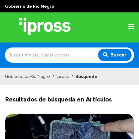
Gobierno de Río Negro
Buscar
Inicio
Gobierno de Río Negro
/
Ipross
/
Búsqueda
Institucional
Resultados de búsqueda en Artículos
¿Qué es IPROSS?
Autoridades
Delegaciones
Consultorios Propios