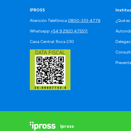
IPROSS
Institu
Atención Telefónica
0800-333-4776
¿Qué es
Whatsapp
+54 9 2920 475511
Autorid
Casa Central: Roca 230
Delegac
Consult
Present
Ipross