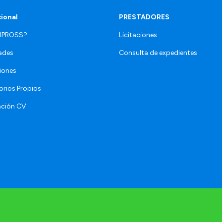
cional
PRESTADORES
 IPROSS?
Licitaciones
ades
Consulta de expedientes
iones
orios Propios
ación CV