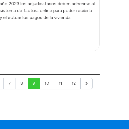
año 2023 los adjudicatarios deben adherirse al
sistema de factura online para poder recibirla
y efectuar los pagos de la vivienda.
7
8
9
10
11
12
Siguiente