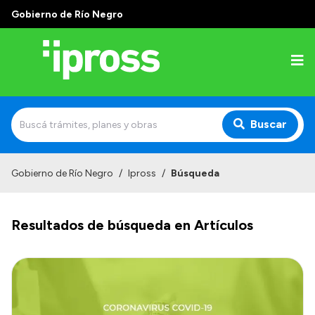
Gobierno de Río Negro
Buscar
Inicio
Gobierno de Río Negro
/
Ipross
/
Búsqueda
Institucional
Resultados de búsqueda en Artículos
¿Qué es IPROSS?
Autoridades
Delegaciones
Consultorios Propios