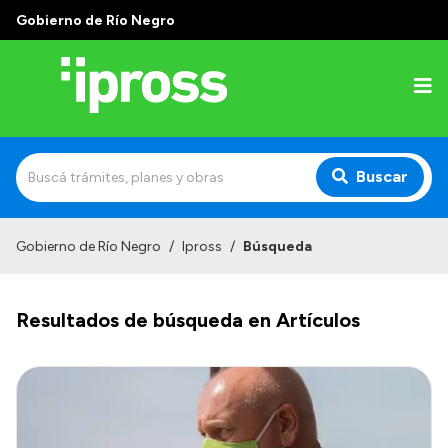
Gobierno de Río Negro
Buscar
Inicio
Gobierno de Río Negro
/
Ipross
/
Búsqueda
Institucional
Resultados de búsqueda en Artículos
¿Qué es IPROSS?
Autoridades
Delegaciones
Consultorios Propios