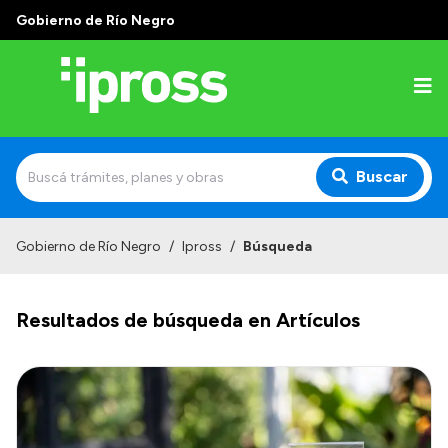
Gobierno de Río Negro
Buscar
Inicio
Gobierno de Río Negro
/
Ipross
/
Búsqueda
Institucional
Resultados de búsqueda en Artículos
¿Qué es IPROSS?
Autoridades
Delegaciones
Consultorios Propios