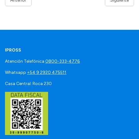
Anterior
Siguiente
IPROSS
Atención Telefónica
0800-333-4776
Whatsapp
+54 9 2920 475511
Casa Central: Roca 230