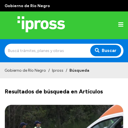
Gobierno de Río Negro
Buscar
Inicio
Gobierno de Río Negro
/
Ipross
/
Búsqueda
Institucional
Resultados de búsqueda en Artículos
¿Qué es IPROSS?
Autoridades
Delegaciones
Consultorios Propios