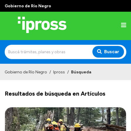
Gobierno de Río Negro
Buscar
Inicio
Gobierno de Río Negro
/
Ipross
/
Búsqueda
Institucional
Resultados de búsqueda en Artículos
¿Qué es IPROSS?
Autoridades
Delegaciones
Consultorios Propios