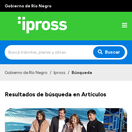
Gobierno de Río Negro
Buscar
Inicio
Gobierno de Río Negro
/
Ipross
/
Búsqueda
Institucional
Resultados de búsqueda en Artículos
¿Qué es IPROSS?
Autoridades
Delegaciones
Consultorios Propios