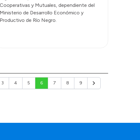
Cooperativas y Mutuales, dependiente del
Ministerio de Desarrollo Económico y
Productivo de Río Negro.
3
4
5
6
7
8
9
or
Siguiente