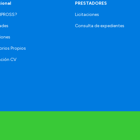
cional
PRESTADORES
 IPROSS?
Licitaciones
ades
Consulta de expedientes
iones
orios Propios
ación CV