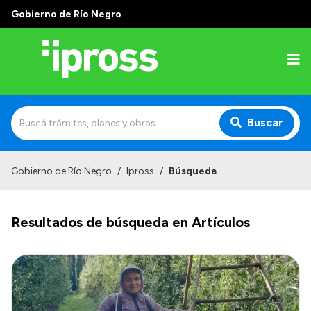
Gobierno de Río Negro
Buscar
Inicio
Gobierno de Río Negro
/
Ipross
/
Búsqueda
Institucional
Resultados de búsqueda en Artículos
¿Qué es IPROSS?
Autoridades
Delegaciones
Consultorios Propios