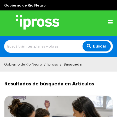
Gobierno de Río Negro
Buscar
Inicio
Gobierno de Río Negro
/
Ipross
/
Búsqueda
Institucional
Resultados de búsqueda en Artículos
¿Qué es IPROSS?
Autoridades
Delegaciones
Consultorios Propios