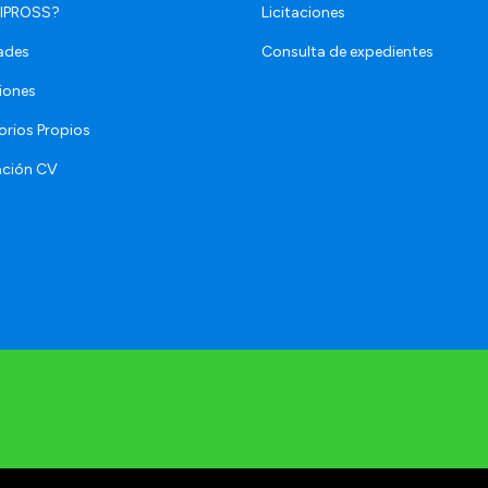
 IPROSS?
Licitaciones
ades
Consulta de expedientes
iones
orios Propios
ación CV