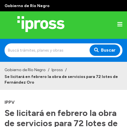
Gobierno de Río Negro
Buscar
Inicio
Gobierno de Río Negro
/
Ipross
/
Se licitará en febrero la obra de servicios para 72 lotes de
Institucional
Fernández Oro
¿Qué es IPROSS?
IPPV
Autoridades
Se licitará en febrero la obra
Delegaciones
de servicios para 72 lotes de
Consultorios Propios