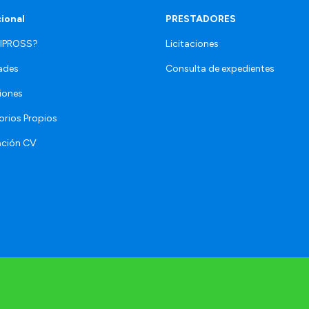
cional
PRESTADORES
 IPROSS?
Licitaciones
ades
Consulta de expedientes
iones
orios Propios
ación CV