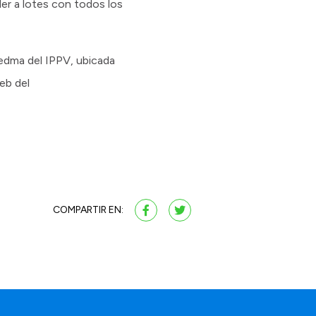
der a lotes con todos los
iedma del IPPV, ubicada
eb del
COMPARTIR EN: