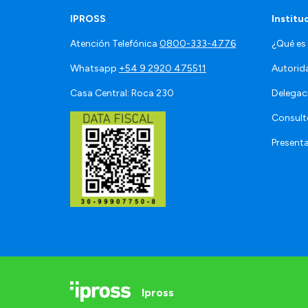
IPROSS
Institu
Atención Telefónica
0800-333-4776
¿Qué es
Whatsapp
+54 9 2920 475511
Autorid
Casa Central: Roca 230
Delegac
Consult
Present
Ipross