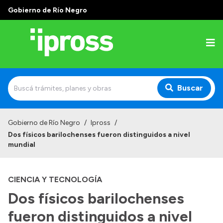
Gobierno de Río Negro
Buscar
Inicio
Gobierno de Río Negro
/
Ipross
/
Dos físicos barilochenses fueron distinguidos a nivel
Institucional
mundial
¿Qué es IPROSS?
CIENCIA Y TECNOLOGÍA
Autoridades
Dos físicos barilochenses
Delegaciones
fueron distinguidos a nivel
Consultorios Propios