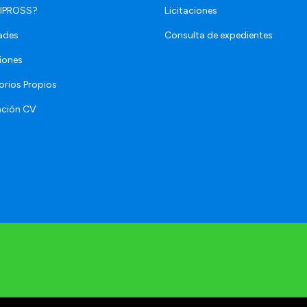
 IPROSS?
Licitaciones
ades
Consulta de expedientes
iones
orios Propios
ación CV