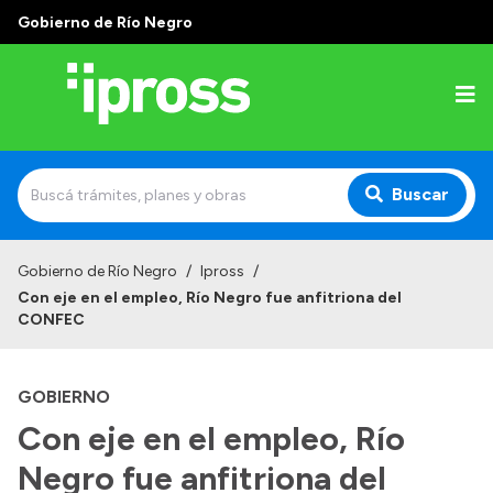
Gobierno de Río Negro
Buscar
Inicio
Gobierno de Río Negro
/
Ipross
/
Con eje en el empleo, Río Negro fue anfitriona del
Institucional
CONFEC
¿Qué es IPROSS?
GOBIERNO
Autoridades
Con eje en el empleo, Río
Delegaciones
Negro fue anfitriona del
Consultorios Propios