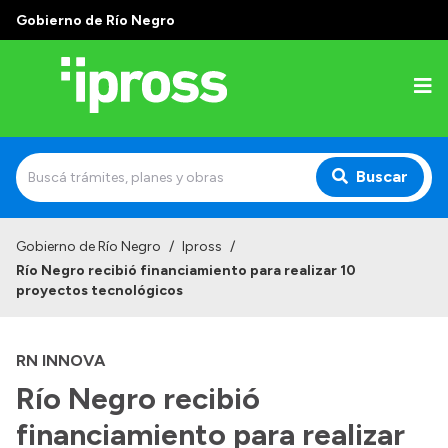
Gobierno de Río Negro
Buscar
Inicio
Gobierno de Río Negro
/
Ipross
/
Río Negro recibió financiamiento para realizar 10
Institucional
proyectos tecnológicos
¿Qué es IPROSS?
RN INNOVA
Autoridades
Río Negro recibió
Delegaciones
financiamiento para realizar
Consultorios Propios