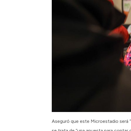
Aseguró que este Microestadio será “
se trata de “una apuesta para contar 