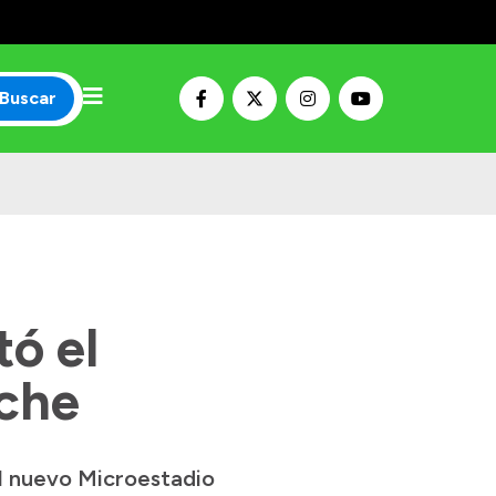
Buscar
ó el
oche
l nuevo Microestadio