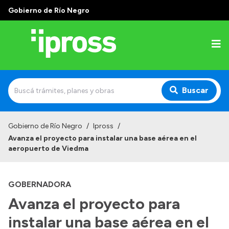
Gobierno de Río Negro
Buscar
Inicio
Gobierno de Río Negro
/
Ipross
/
Avanza el proyecto para instalar una base aérea en el
Institucional
aeropuerto de Viedma
¿Qué es IPROSS?
GOBERNADORA
Autoridades
Avanza el proyecto para
Delegaciones
instalar una base aérea en el
Consultorios Propios