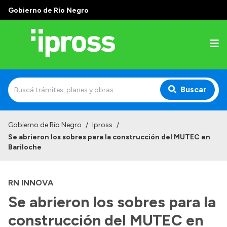
Gobierno de Río Negro
Buscar
Inicio
Gobierno de Río Negro
/
Ipross
/
Se abrieron los sobres para la construcción del MUTEC en
Institucional
Bariloche
¿Qué es IPROSS?
RN INNOVA
Autoridades
Se abrieron los sobres para la
Delegaciones
construcción del MUTEC en
Consultorios Propios