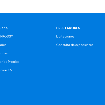
cional
PRESTADORES
 IPROSS?
Licitaciones
ades
Consulta de expedientes
iones
orios Propios
ación CV