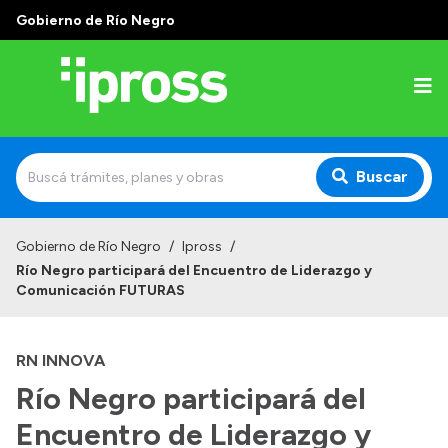
Gobierno de Río Negro
Buscar
Inicio
Gobierno de Río Negro
/
Ipross
/
Río Negro participará del Encuentro de Liderazgo y
Institucional
Comunicación FUTURAS
¿Qué es IPROSS?
RN INNOVA
Autoridades
Río Negro participará del
Delegaciones
Encuentro de Liderazgo y
Consultorios Propios