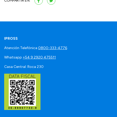
COMPARTIR EN:
IPROSS
Atención Telefónica
0800-333-4776
Whatsapp
+54 9 2920 475511
Casa Central: Roca 230