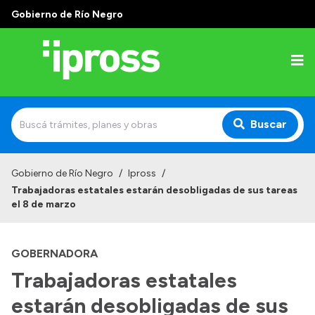
Gobierno de Río Negro
Buscar
Inicio
Gobierno de Río Negro
/
Ipross
/
Trabajadoras estatales estarán desobligadas de sus tareas
Institucional
el 8 de marzo
¿Qué es IPROSS?
GOBERNADORA
Autoridades
Trabajadoras estatales
Delegaciones
estarán desobligadas de sus
Consultorios Propios