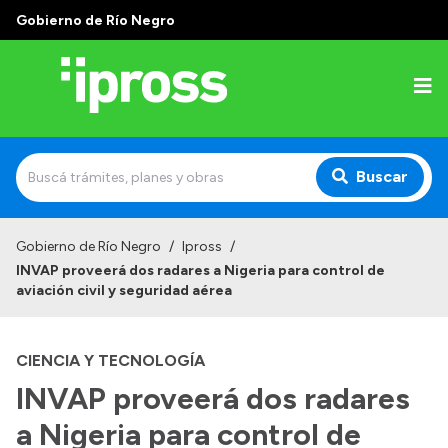
Gobierno de Río Negro
Buscar
Inicio
Gobierno de Río Negro
/
Ipross
/
INVAP proveerá dos radares a Nigeria para control de
Institucional
aviación civil y seguridad aérea
¿Qué es IPROSS?
CIENCIA Y TECNOLOGÍA
Autoridades
INVAP proveerá dos radares
Delegaciones
a Nigeria para control de
Consultorios Propios