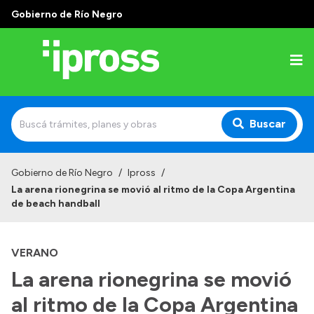
Gobierno de Río Negro
Buscar
Inicio
Gobierno de Río Negro
/
Ipross
/
La arena rionegrina se movió al ritmo de la Copa Argentina
Institucional
de beach handball
¿Qué es IPROSS?
VERANO
Autoridades
La arena rionegrina se movió
Delegaciones
al ritmo de la Copa Argentina
Consultorios Propios