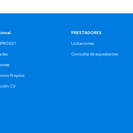
cional
PRESTADORES
 IPROSS?
Licitaciones
ades
Consulta de expedientes
iones
orios Propios
ación CV