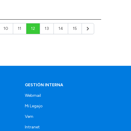
10
11
12
13
14
15
Siguiente
GESTIÓN INTERNA
Webmail
Mi Legajo
Vem
Intranet