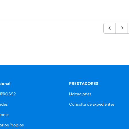
9
Anterior
cional
PRESTADORES
 IPROSS?
Licitaciones
ades
Consulta de expedientes
iones
orios Propios