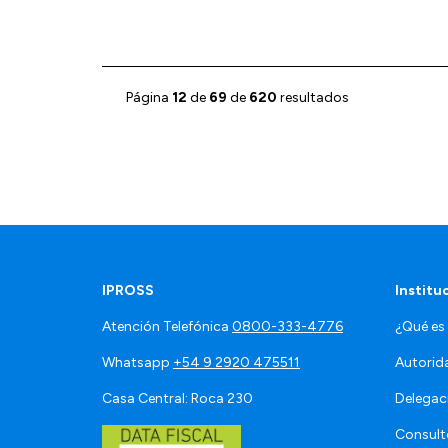
Página
12
de
69
de
620
resultados
IPROSS
Institu
Atención Telefónica
0800-333-4776
¿Qué es
Whatsapp
+54 9 2920 475511
Autorid
Casa Central: Roca 230
Delegac
Consult