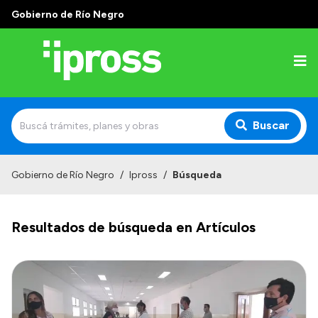
Gobierno de Río Negro
Buscar
Inicio
Gobierno de Río Negro
/
Ipross
/
Búsqueda
Institucional
Resultados de búsqueda en Artículos
¿Qué es IPROSS?
Autoridades
Delegaciones
Consultorios Propios