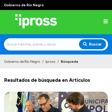
Gobierno de Río Negro
Buscar
Inicio
Gobierno de Río Negro
/
Ipross
/
Búsqueda
Institucional
Resultados de búsqueda en Artículos
¿Qué es IPROSS?
Autoridades
Delegaciones
Consultorios Propios