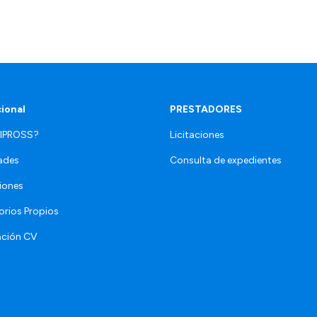
cional
PRESTADORES
 IPROSS?
Licitaciones
ades
Consulta de expedientes
iones
orios Propios
ación CV