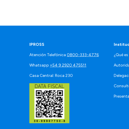
IPROSS
Institu
Atención Telefónica
0800-333-4776
¿Qué es
Whatsapp
+54 9 2920 475511
Autorid
Casa Central: Roca 230
Delegac
Consult
Present