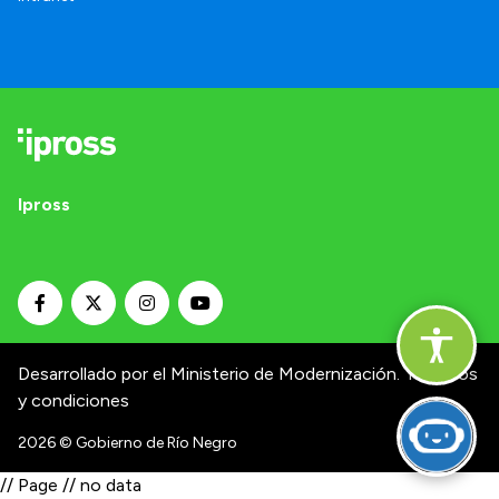
Ipross
Desarrollado por el Ministerio de Modernización.
Términos
y condiciones
2026
© Gobierno de Río Negro
// Page // no data