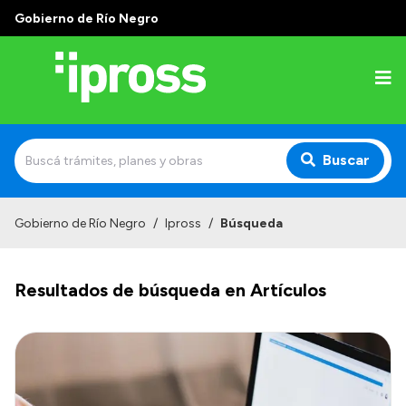
Gobierno de Río Negro
Buscar
Inicio
Gobierno de Río Negro
/
Ipross
/
Búsqueda
Institucional
Resultados de búsqueda en Artículos
¿Qué es IPROSS?
Autoridades
Delegaciones
Consultorios Propios