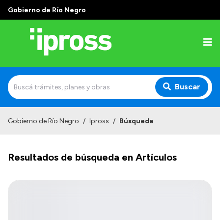
Gobierno de Río Negro
Buscar
Inicio
Gobierno de Río Negro
/
Ipross
/
Búsqueda
Institucional
Resultados de búsqueda en Artículos
¿Qué es IPROSS?
Autoridades
Delegaciones
Consultorios Propios