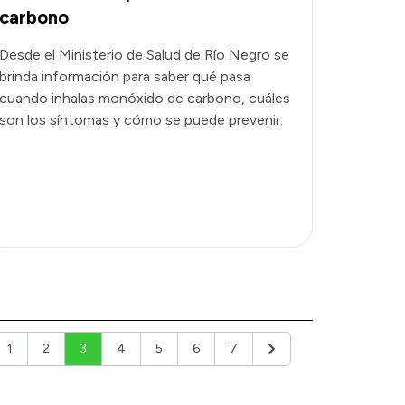
carbono
Desde el Ministerio de Salud de Río Negro se
brinda información para saber qué pasa
cuando inhalas monóxido de carbono, cuáles
son los síntomas y cómo se puede prevenir.
1
2
3
4
5
6
7
ior
Siguiente