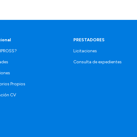
cional
PRESTADORES
 IPROSS?
Licitaciones
ades
Consulta de expedientes
iones
orios Propios
ación CV