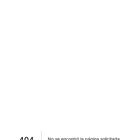
404
No se encontró la página solicitada
.