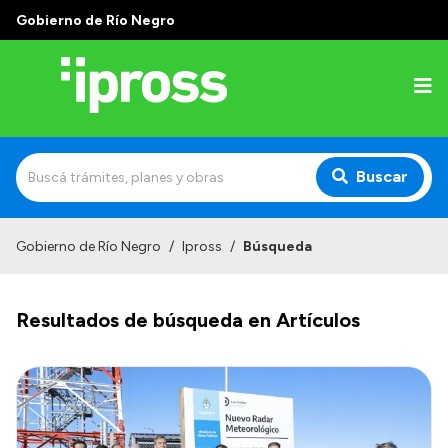
Gobierno de Río Negro
Buscar
Inicio
Gobierno de Río Negro
/
Ipross
/
Búsqueda
Institucional
Resultados de búsqueda en Artículos
¿Qué es IPROSS?
Autoridades
Delegaciones
Consultorios Propios