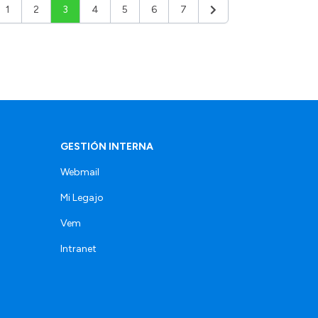
1
2
3
4
5
6
7
ior
Siguiente
GESTIÓN INTERNA
Webmail
Mi Legajo
Vem
Intranet