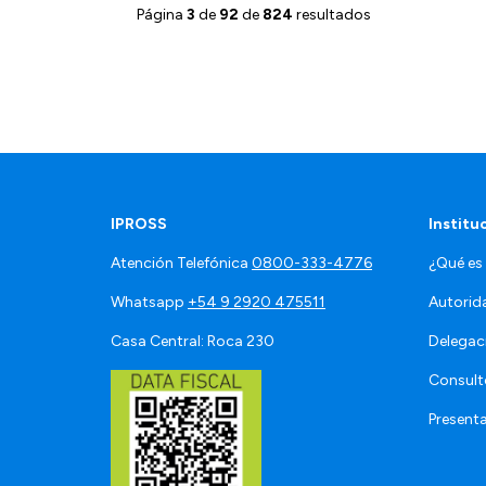
Página
3
de
92
de
824
resultados
IPROSS
Institu
Atención Telefónica
0800-333-4776
¿Qué es
Whatsapp
+54 9 2920 475511
Autorid
Casa Central: Roca 230
Delegac
Consult
Present