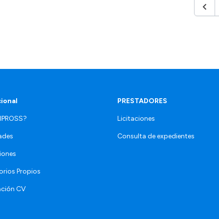
Anter
cional
PRESTADORES
 IPROSS?
Licitaciones
ades
Consulta de expedientes
iones
orios Propios
ación CV