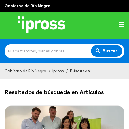
Gobierno de Río Negro
Buscar
Inicio
Gobierno de Río Negro
/
Ipross
/
Búsqueda
Institucional
Resultados de búsqueda en Artículos
¿Qué es IPROSS?
Autoridades
Delegaciones
Consultorios Propios