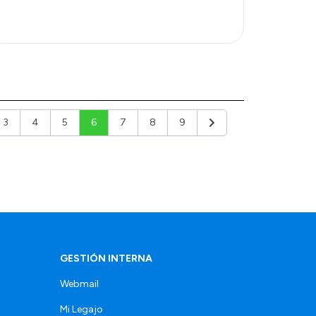
3
4
5
6
7
8
9
or
Siguiente
GESTIÓN INTERNA
Webmail
Mi Legajo