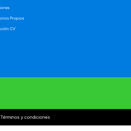
iones
orios Propios
ación CV
Términos y condiciones