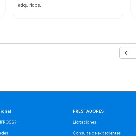
adquiridos.
Anteri
cional
PRESTADORES
 IPROSS?
Licitaciones
ades
Consulta de expedientes