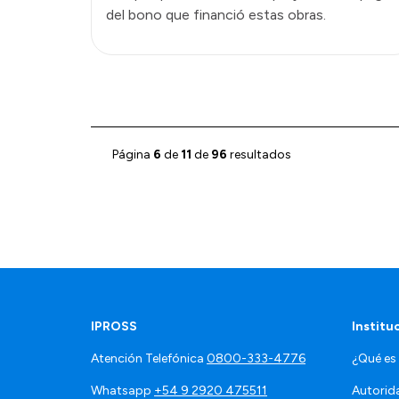
del bono que financió estas obras.
Página
6
de
11
de
96
resultados
IPROSS
Institu
Atención Telefónica
0800-333-4776
¿Qué es
Whatsapp
+54 9 2920 475511
Autorid