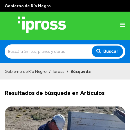
Gobierno de Río Negro
Buscar
Inicio
Gobierno de Río Negro
/
Ipross
/
Búsqueda
Institucional
Resultados de búsqueda en Artículos
¿Qué es IPROSS?
Autoridades
Delegaciones
Consultorios Propios